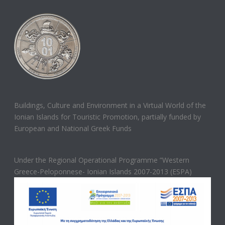
Buildings, Culture and Environment in a Virtual World of the
Ionian Islands for Touristic Promotion, partially funded by
European and National Greek Funds
Under the Regional Operational Programme ”Western
Greece-Peloponnese- Ionian Islands 2007-2013 (ESPA)