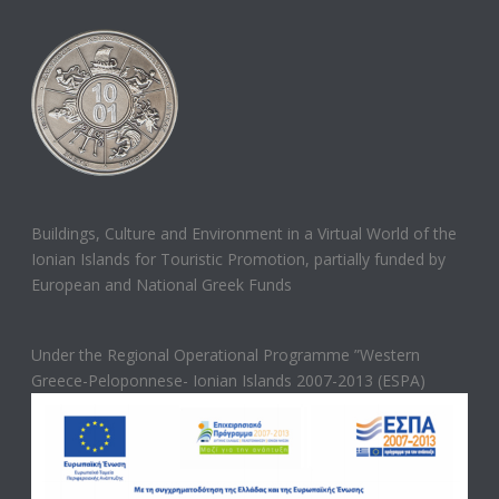
Buildings, Culture and Environment in a Virtual World of the
Ionian Islands for Touristic Promotion, partially funded by
European and National Greek Funds
Under the Regional Operational Programme ”Western
Greece-Peloponnese- Ionian Islands 2007-2013 (ESPA)